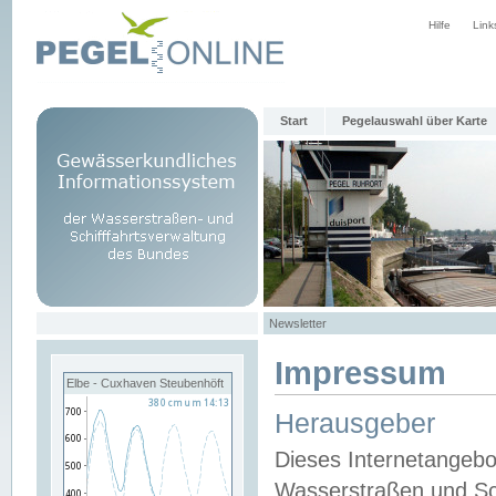
Hilfe
Link
Start
Pegelauswahl über Karte
Newsletter
Impressum
Elbe - Cuxhaven Steubenhöft
Herausgeber
Dieses Internetangebo
Wasserstraßen und Sch