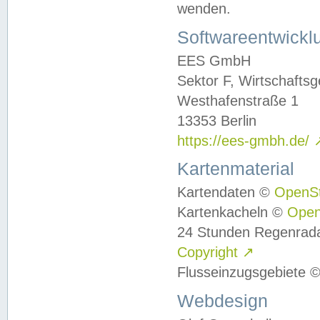
wenden.
Softwareentwickl
EES GmbH
Sektor F, Wirtschafts
Westhafenstraße 1
13353 Berlin
https://ees-gmbh.de/
Kartenmaterial
Kartendaten ©
OpenS
Kartenkacheln ©
Ope
24 Stunden Regenrad
Copyright
↗
Flusseinzugsgebiete 
Webdesign