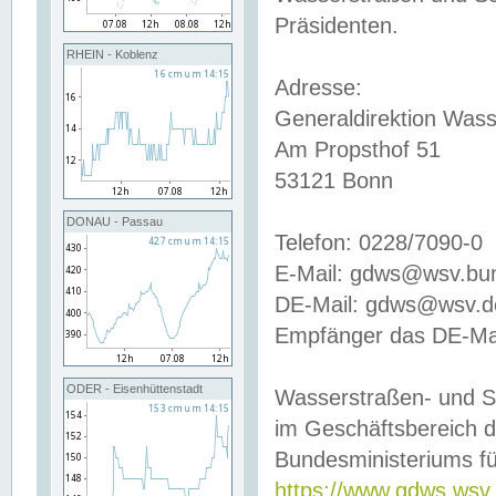
Präsidenten.
RHEIN - Koblenz
Adresse:
Generaldirektion Wass
Am Propsthof 51
53121 Bonn
DONAU - Passau
Telefon: 0228/7090-0
E-Mail: gdws@wsv.bu
DE-Mail: gdws@wsv.de-
Empfänger das DE-Mai
ODER - Eisenhüttenstadt
Wasserstraßen- und S
im Geschäftsbereich 
Bundesministeriums fü
https://www.gdws.wsv