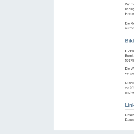
Wir mö
bedin
Herun
Die Re
aufmer
Bil
ITZBu
Bernk
53175
Die We
verwen
Nutzu
veröff
und ve
Lin
Unser 
Daten