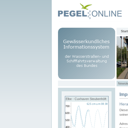
Start
Newsle
Imp
Elbe - Cuxhaven Steubenhöft
Her
Diese
seine
Adres