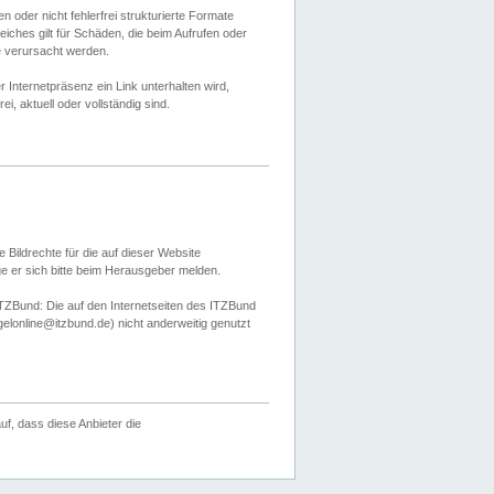
 oder nicht fehlerfrei strukturierte Formate
ches gilt für Schäden, die beim Aufrufen oder
e verursacht werden.
er Internetpräsenz ein Link unterhalten wird,
, aktuell oder vollständig sind.
 Bildrechte für die auf dieser Website
öge er sich bitte beim Herausgeber melden.
TZBund: Die auf den Internetseiten des ITZBund
gelonline@itzbund.de) nicht anderweitig genutzt
f, dass diese Anbieter die