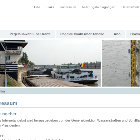
Hilfe
Links
Impressum
Nutzungsbedingungen
Datenschutz
Pegelauswahl über Karte
Pegelauswahl über Tabelle
Abo
Down
tter
ressum
ausgeber
s Internetangebot wird herausgegeben von der Generaldirektion Wasserstraßen und Schifffa
n Präsidenten.
se: