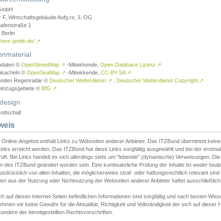
GmbH
r F, Wirtschaftsgebäude Aufg.re, 3. OG
afenstraße 1
Berlin
://ees-gmbh.de/
↗
enmaterial
ndaten ©
OpenStreetMap
↗
-Mitwirkende,
Open Database Lizenz
↗
nkacheln ©
OpenSeaMap
↗
-Mitwirkende,
CC-BY-SA
↗
unden Regenradar ©
Deutscher Wetterdienst
↗
,
Deutscher Wetterdienst Copyright
↗
einzugsgebiete ©
BfG
↗
design
ottschall
weis
 Online-Angebot enthält Links zu Webseiten anderer Anbieter. Das ITZBund übernimmt keine V
inks erreicht werden. Das ITZBund hat diese Links sorgfältig ausgewählt und bei der erstmal
üft. Bei Links handelt es sich allerdings stets um "lebende" (dynamische) Verweisungen. Die
 des ITZBund geändert worden sein. Eine kontinuierliche Prüfung der Inhalte ist weder beab
usdrücklich von allen Inhalten, die möglicherweise straf- oder haftungsrechtlich relevant sin
n aus der Nutzung oder Nichtnutzung der Webseiten anderer Anbieter haftet ausschließlich d
ch auf diesen Internet-Seiten befindlichen Informationen sind sorgfältig und nach besten 
hmen wir keine Gewähr für die Aktualität, Richtigkeit und Vollständigkeit der sich auf diese
ondere der bereitgestellten Rechtsvorschriften.