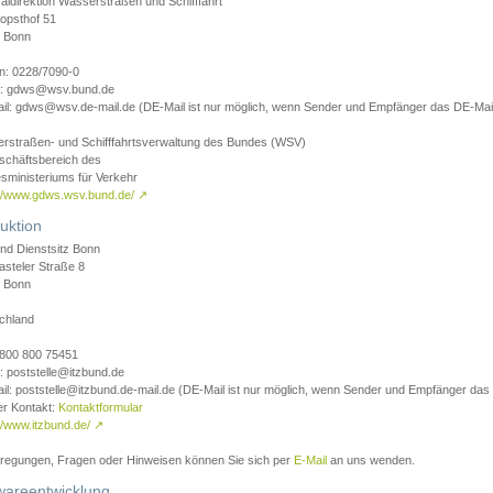
aldirektion Wasserstraßen und Schifffahrt
opsthof 51
 Bonn
on: 0228/7090-0
l: gdws@wsv.bund.de
il: gdws@wsv.de-mail.de (DE-Mail ist nur möglich, wenn Sender und Empfänger das DE-Mail
rstraßen- und Schifffahrtsverwaltung des Bundes (WSV)
schäftsbereich des
sministeriums für Verkehr
://www.gdws.wsv.bund.de/
↗
uktion
nd Dienstsitz Bonn
asteler Straße 8
 Bonn
chland
 0800 800 75451
: poststelle@itzbund.de
il: poststelle@itzbund.de-mail.de (DE-Mail ist nur möglich, wenn Sender und Empfänger das
er Kontakt:
Kontaktformular
//www.itzbund.de/
↗
nregungen, Fragen oder Hinweisen können Sie sich per
E-Mail
an uns wenden.
wareentwicklung