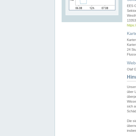
EES 
Sekto
Westh
13353 
https
Kart
Karte
Karte
24 St
Fluss
Web
Olaf G
Hin
Unser
über L
überpr
Wissen
sich a
Schäde
Die si
überne
insbes