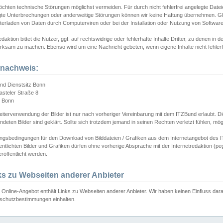
chten technische Störungen möglichst vermeiden. Für durch nicht fehlerfrei angelegte Dateien
gte Unterbrechungen oder anderweitige Störungen können wir keine Haftung übernehmen. Glei
terladen von Daten durch Computerviren oder bei der Installation oder Nutzung von Softwar
daktion bittet die Nutzer, ggf. auf rechtswidrige oder fehlerhafte Inhalte Dritter, zu denen in d
ksam zu machen. Ebenso wird um eine Nachricht gebeten, wenn eigene Inhalte nicht fehlerfrei
dnachweis:
nd Dienstsitz Bonn
asteler Straße 8
 Bonn
iterverwendung der Bilder ist nur nach vorheriger Vereinbarung mit dem ITZBund erlaubt. Die
deten Bilder sind geklärt. Sollte sich trotzdem jemand in seinen Rechten verletzt fühlen, m
ngsbedingungen für den Download von Bilddateien / Grafiken aus dem Internetangebot des I
entlichten Bilder und Grafiken dürfen ohne vorherige Absprache mit der Internetredaktion (pe
röffentlicht werden.
ks zu Webseiten anderer Anbieter
Online-Angebot enthält Links zu Webseiten anderer Anbieter. Wir haben keinen Einfluss darau
schutzbestimmungen einhalten.