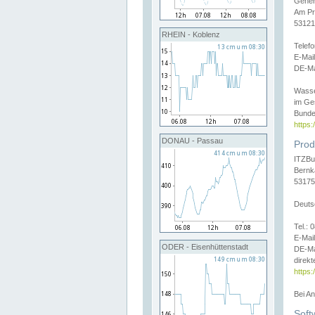
Gener
Am Pr
53121
RHEIN - Koblenz
Telef
E-Mai
DE-Ma
Wasse
im Ge
Bunde
https
DONAU - Passau
Prod
ITZBu
Bernk
53175
Deuts
Tel.:
E-Mail
ODER - Eisenhüttenstadt
DE-Ma
direkt
https:
Bei A
Soft