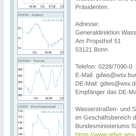
Präsidenten.
RHEIN - Koblenz
Adresse:
Generaldirektion Wass
Am Propsthof 51
53121 Bonn
DONAU - Passau
Telefon: 0228/7090-0
E-Mail: gdws@wsv.bu
DE-Mail: gdws@wsv.de-
Empfänger das DE-Mai
ODER - Eisenhüttenstadt
Wasserstraßen- und S
im Geschäftsbereich 
Bundesministeriums fü
https://www.gdws.wsv