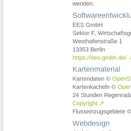
wenden.
Softwareentwickl
EES GmbH
Sektor F, Wirtschafts
Westhafenstraße 1
13353 Berlin
https://ees-gmbh.de/
Kartenmaterial
Kartendaten ©
OpenS
Kartenkacheln ©
Ope
24 Stunden Regenrad
Copyright
↗
Flusseinzugsgebiete 
Webdesign