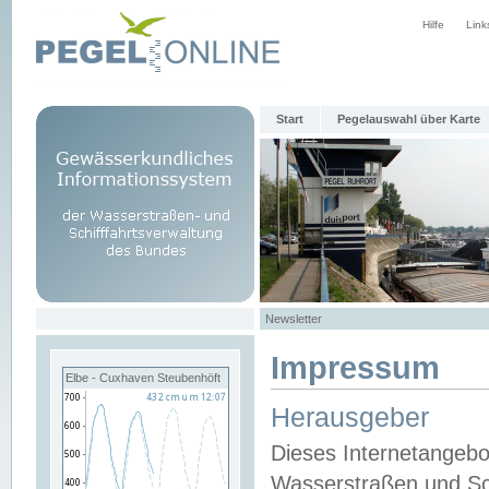
Hilfe
Link
Start
Pegelauswahl über Karte
Newsletter
Impressum
Elbe - Cuxhaven Steubenhöft
Herausgeber
Dieses Internetangebo
Wasserstraßen und Sch