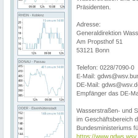
Präsidenten.
RHEIN - Koblenz
Adresse:
Generaldirektion Wass
Am Propsthof 51
53121 Bonn
DONAU - Passau
Telefon: 0228/7090-0
E-Mail: gdws@wsv.bu
DE-Mail: gdws@wsv.de-
Empfänger das DE-Mai
ODER - Eisenhüttenstadt
Wasserstraßen- und S
im Geschäftsbereich 
Bundesministeriums fü
https://www.gdws.wsv