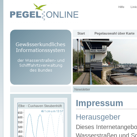
Hilfe
Link
Start
Pegelauswahl über Karte
Newsletter
Impressum
Elbe - Cuxhaven Steubenhöft
Herausgeber
Dieses Internetangebo
Wasserstraßen und Sch