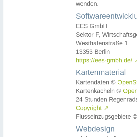
wenden.
Softwareentwickl
EES GmbH
Sektor F, Wirtschafts
Westhafenstraße 1
13353 Berlin
https://ees-gmbh.de/
Kartenmaterial
Kartendaten ©
OpenS
Kartenkacheln ©
Ope
24 Stunden Regenrad
Copyright
↗
Flusseinzugsgebiete 
Webdesign