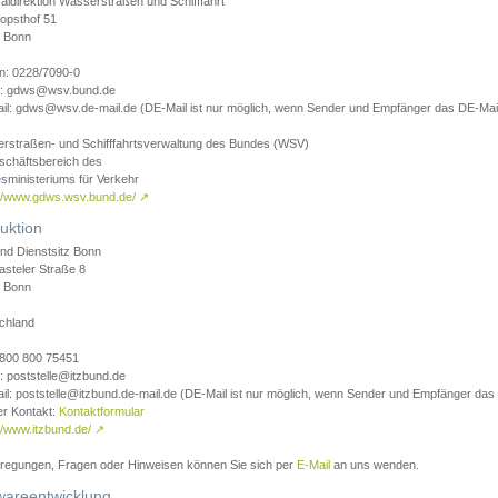
aldirektion Wasserstraßen und Schifffahrt
opsthof 51
 Bonn
on: 0228/7090-0
l: gdws@wsv.bund.de
il: gdws@wsv.de-mail.de (DE-Mail ist nur möglich, wenn Sender und Empfänger das DE-Mail
rstraßen- und Schifffahrtsverwaltung des Bundes (WSV)
schäftsbereich des
sministeriums für Verkehr
://www.gdws.wsv.bund.de/
↗
uktion
nd Dienstsitz Bonn
asteler Straße 8
 Bonn
chland
 0800 800 75451
: poststelle@itzbund.de
il: poststelle@itzbund.de-mail.de (DE-Mail ist nur möglich, wenn Sender und Empfänger das
er Kontakt:
Kontaktformular
//www.itzbund.de/
↗
nregungen, Fragen oder Hinweisen können Sie sich per
E-Mail
an uns wenden.
wareentwicklung