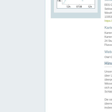
EES 
Sekto
Westh
13353 
https
Kart
Karte
Karte
24 St
Fluss
Web
Olaf G
Hin
Unser
über L
überpr
Wissen
sich a
Schäde
Die si
überne
insbes