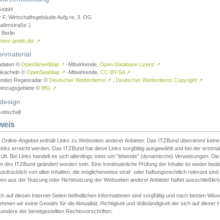
GmbH
r F, Wirtschaftsgebäude Aufg.re, 3. OG
afenstraße 1
Berlin
://ees-gmbh.de/
↗
enmaterial
ndaten ©
OpenStreetMap
↗
-Mitwirkende,
Open Database Lizenz
↗
nkacheln ©
OpenSeaMap
↗
-Mitwirkende,
CC-BY-SA
↗
unden Regenradar ©
Deutscher Wetterdienst
↗
,
Deutscher Wetterdienst Copyright
↗
einzugsgebiete ©
BfG
↗
design
ottschall
weis
 Online-Angebot enthält Links zu Webseiten anderer Anbieter. Das ITZBund übernimmt keine V
inks erreicht werden. Das ITZBund hat diese Links sorgfältig ausgewählt und bei der erstmal
üft. Bei Links handelt es sich allerdings stets um "lebende" (dynamische) Verweisungen. Die
 des ITZBund geändert worden sein. Eine kontinuierliche Prüfung der Inhalte ist weder beab
usdrücklich von allen Inhalten, die möglicherweise straf- oder haftungsrechtlich relevant sin
n aus der Nutzung oder Nichtnutzung der Webseiten anderer Anbieter haftet ausschließlich d
ch auf diesen Internet-Seiten befindlichen Informationen sind sorgfältig und nach besten 
hmen wir keine Gewähr für die Aktualität, Richtigkeit und Vollständigkeit der sich auf diese
ondere der bereitgestellten Rechtsvorschriften.