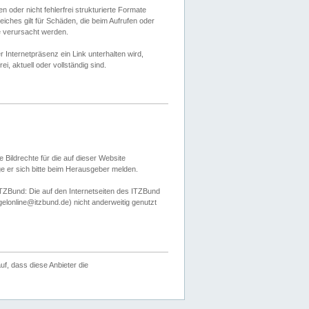
 oder nicht fehlerfrei strukturierte Formate
ches gilt für Schäden, die beim Aufrufen oder
e verursacht werden.
er Internetpräsenz ein Link unterhalten wird,
, aktuell oder vollständig sind.
 Bildrechte für die auf dieser Website
öge er sich bitte beim Herausgeber melden.
TZBund: Die auf den Internetseiten des ITZBund
gelonline@itzbund.de) nicht anderweitig genutzt
f, dass diese Anbieter die