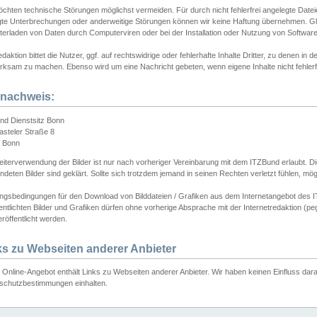
chten technische Störungen möglichst vermeiden. Für durch nicht fehlerfrei angelegte Dateien
gte Unterbrechungen oder anderweitige Störungen können wir keine Haftung übernehmen. Glei
terladen von Daten durch Computerviren oder bei der Installation oder Nutzung von Softwar
daktion bittet die Nutzer, ggf. auf rechtswidrige oder fehlerhafte Inhalte Dritter, zu denen in d
ksam zu machen. Ebenso wird um eine Nachricht gebeten, wenn eigene Inhalte nicht fehlerfrei
dnachweis:
nd Dienstsitz Bonn
asteler Straße 8
 Bonn
iterverwendung der Bilder ist nur nach vorheriger Vereinbarung mit dem ITZBund erlaubt. Die
deten Bilder sind geklärt. Sollte sich trotzdem jemand in seinen Rechten verletzt fühlen, m
ngsbedingungen für den Download von Bilddateien / Grafiken aus dem Internetangebot des I
entlichten Bilder und Grafiken dürfen ohne vorherige Absprache mit der Internetredaktion (pe
röffentlicht werden.
ks zu Webseiten anderer Anbieter
Online-Angebot enthält Links zu Webseiten anderer Anbieter. Wir haben keinen Einfluss darau
schutzbestimmungen einhalten.