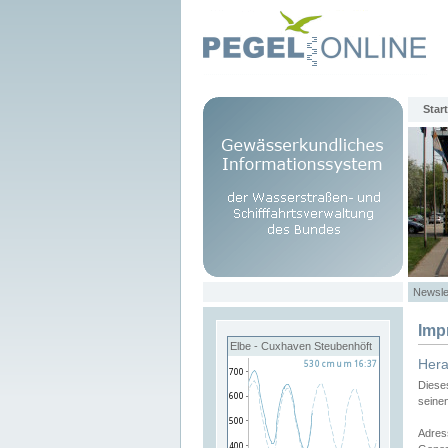
Start
Newsle
Imp
Elbe - Cuxhaven Steubenhöft
Her
Diese
seine
Adres