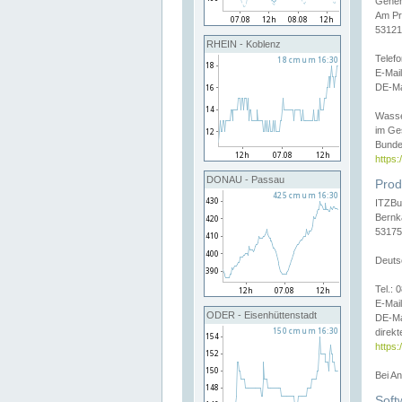
Gener
Am Pr
53121
RHEIN - Koblenz
Telef
E-Mai
DE-Ma
Wasse
im Ge
Bunde
https
DONAU - Passau
Prod
ITZBu
Bernk
53175
Deuts
Tel.:
E-Mail
ODER - Eisenhüttenstadt
DE-Ma
direkt
https:
Bei A
Soft