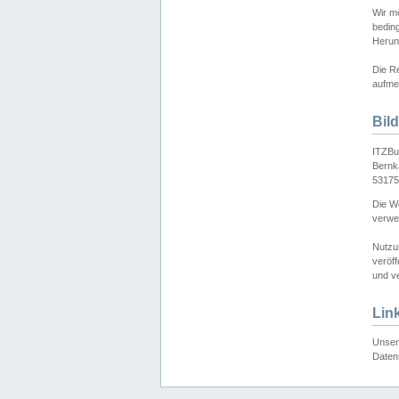
Wir mö
bedin
Herun
Die Re
aufmer
Bil
ITZBu
Bernk
53175
Die We
verwen
Nutzu
veröff
und ve
Lin
Unser 
Daten