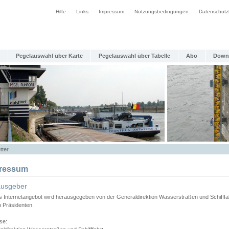
Hilfe
Links
Impressum
Nutzungsbedingungen
Datenschutz
Pegelauswahl über Karte
Pegelauswahl über Tabelle
Abo
Down
tter
ressum
ausgeber
s Internetangebot wird herausgegeben von der Generaldirektion Wasserstraßen und Schifffa
n Präsidenten.
se: