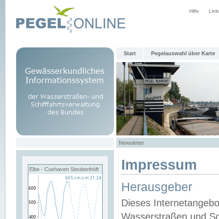
Hilfe
Link
Start
Pegelauswahl über Karte
Newsletter
Impressum
Elbe - Cuxhaven Steubenhöft
Herausgeber
Dieses Internetangebo
Wasserstraßen und Sch