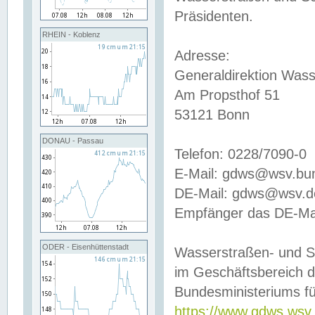
Präsidenten.
RHEIN - Koblenz
Adresse:
Generaldirektion Wass
Am Propsthof 51
53121 Bonn
DONAU - Passau
Telefon: 0228/7090-0
E-Mail: gdws@wsv.bu
DE-Mail: gdws@wsv.de-
Empfänger das DE-Mai
ODER - Eisenhüttenstadt
Wasserstraßen- und S
im Geschäftsbereich 
Bundesministeriums fü
https://www.gdws.wsv