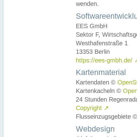
wenden.
Softwareentwickl
EES GmbH
Sektor F, Wirtschafts
Westhafenstraße 1
13353 Berlin
https://ees-gmbh.de/
Kartenmaterial
Kartendaten ©
OpenS
Kartenkacheln ©
Ope
24 Stunden Regenrad
Copyright
↗
Flusseinzugsgebiete 
Webdesign