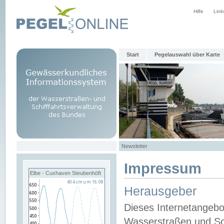
Hilfe
Link
Start
Pegelauswahl über Karte
Newsletter
Impressum
Elbe - Cuxhaven Steubenhöft
Herausgeber
Dieses Internetangebo
Wasserstraßen und Sch