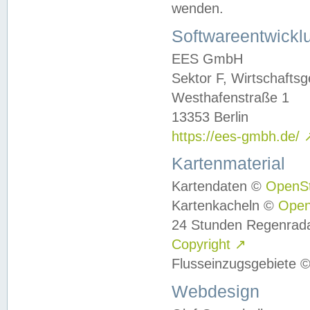
wenden.
Softwareentwickl
EES GmbH
Sektor F, Wirtschafts
Westhafenstraße 1
13353 Berlin
https://ees-gmbh.de/
Kartenmaterial
Kartendaten ©
OpenS
Kartenkacheln ©
Ope
24 Stunden Regenrad
Copyright
↗
Flusseinzugsgebiete 
Webdesign