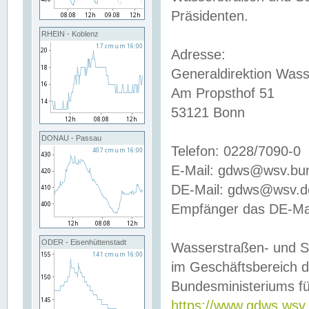
Präsidenten.
RHEIN - Koblenz
Adresse:
Generaldirektion Wass
Am Propsthof 51
53121 Bonn
DONAU - Passau
Telefon: 0228/7090-0
E-Mail: gdws@wsv.bu
DE-Mail: gdws@wsv.de-
Empfänger das DE-Mai
ODER - Eisenhüttenstadt
Wasserstraßen- und S
im Geschäftsbereich 
Bundesministeriums fü
https://www.gdws.wsv