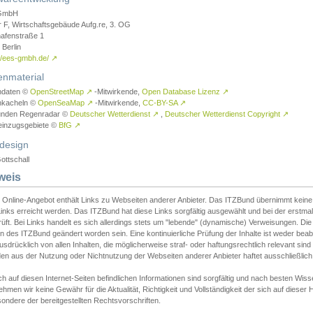
GmbH
r F, Wirtschaftsgebäude Aufg.re, 3. OG
afenstraße 1
Berlin
://ees-gmbh.de/
↗
enmaterial
ndaten ©
OpenStreetMap
↗
-Mitwirkende,
Open Database Lizenz
↗
nkacheln ©
OpenSeaMap
↗
-Mitwirkende,
CC-BY-SA
↗
unden Regenradar ©
Deutscher Wetterdienst
↗
,
Deutscher Wetterdienst Copyright
↗
einzugsgebiete ©
BfG
↗
design
ottschall
weis
 Online-Angebot enthält Links zu Webseiten anderer Anbieter. Das ITZBund übernimmt keine V
inks erreicht werden. Das ITZBund hat diese Links sorgfältig ausgewählt und bei der erstmal
üft. Bei Links handelt es sich allerdings stets um "lebende" (dynamische) Verweisungen. Die
 des ITZBund geändert worden sein. Eine kontinuierliche Prüfung der Inhalte ist weder beab
usdrücklich von allen Inhalten, die möglicherweise straf- oder haftungsrechtlich relevant sin
n aus der Nutzung oder Nichtnutzung der Webseiten anderer Anbieter haftet ausschließlich d
ch auf diesen Internet-Seiten befindlichen Informationen sind sorgfältig und nach besten 
hmen wir keine Gewähr für die Aktualität, Richtigkeit und Vollständigkeit der sich auf diese
ondere der bereitgestellten Rechtsvorschriften.