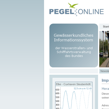
Start
Newsle
Imp
Elbe - Cuxhaven Steubenhöft
Her
Diese
seine
Adres