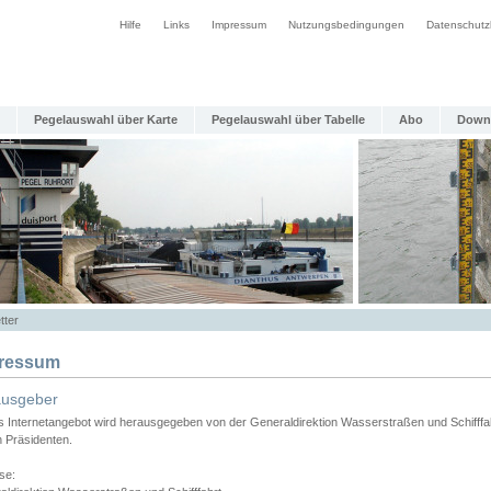
Hilfe
Links
Impressum
Nutzungsbedingungen
Datenschutz
Pegelauswahl über Karte
Pegelauswahl über Tabelle
Abo
Down
tter
ressum
ausgeber
s Internetangebot wird herausgegeben von der Generaldirektion Wasserstraßen und Schifffa
n Präsidenten.
se: