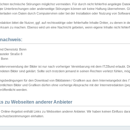
chten technische Störungen möglichst vermeiden. Für durch nicht fehlerfrei angelegte Dateien
gte Unterbrechungen oder anderweitige Störungen können wir keine Haftung übernehmen. Glei
terladen von Daten durch Computerviren oder bei der Installation oder Nutzung von Softwar
daktion bittet die Nutzer, ggf. auf rechtswidrige oder fehlerhafte Inhalte Dritter, zu denen in d
ksam zu machen. Ebenso wird um eine Nachricht gebeten, wenn eigene Inhalte nicht fehlerfrei
dnachweis:
nd Dienstsitz Bonn
asteler Straße 8
 Bonn
iterverwendung der Bilder ist nur nach vorheriger Vereinbarung mit dem ITZBund erlaubt. Die
deten Bilder sind geklärt. Sollte sich trotzdem jemand in seinen Rechten verletzt fühlen, m
ngsbedingungen für den Download von Bilddateien / Grafiken aus dem Internetangebot des I
entlichten Bilder und Grafiken dürfen ohne vorherige Absprache mit der Internetredaktion (pe
röffentlicht werden.
ks zu Webseiten anderer Anbieter
Online-Angebot enthält Links zu Webseiten anderer Anbieter. Wir haben keinen Einfluss darau
schutzbestimmungen einhalten.