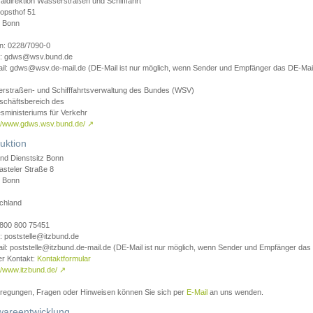
aldirektion Wasserstraßen und Schifffahrt
opsthof 51
 Bonn
on: 0228/7090-0
l: gdws@wsv.bund.de
il: gdws@wsv.de-mail.de (DE-Mail ist nur möglich, wenn Sender und Empfänger das DE-Mail
rstraßen- und Schifffahrtsverwaltung des Bundes (WSV)
schäftsbereich des
sministeriums für Verkehr
://www.gdws.wsv.bund.de/
↗
uktion
nd Dienstsitz Bonn
asteler Straße 8
 Bonn
chland
 0800 800 75451
: poststelle@itzbund.de
il: poststelle@itzbund.de-mail.de (DE-Mail ist nur möglich, wenn Sender und Empfänger das
er Kontakt:
Kontaktformular
//www.itzbund.de/
↗
nregungen, Fragen oder Hinweisen können Sie sich per
E-Mail
an uns wenden.
wareentwicklung