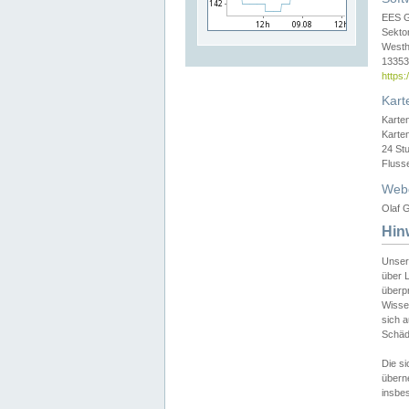
EES 
Sekto
Westh
13353 
https
Kart
Karte
Karte
24 St
Fluss
Web
Olaf G
Hin
Unser
über L
überpr
Wissen
sich a
Schäde
Die si
überne
insbes