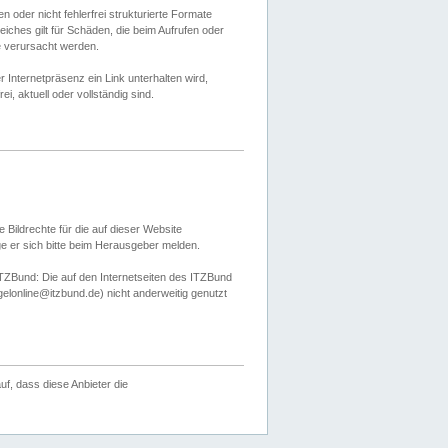
 oder nicht fehlerfrei strukturierte Formate
ches gilt für Schäden, die beim Aufrufen oder
e verursacht werden.
er Internetpräsenz ein Link unterhalten wird,
, aktuell oder vollständig sind.
 Bildrechte für die auf dieser Website
öge er sich bitte beim Herausgeber melden.
TZBund: Die auf den Internetseiten des ITZBund
gelonline@itzbund.de) nicht anderweitig genutzt
f, dass diese Anbieter die