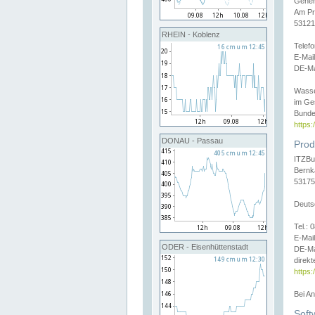
Gener
Am Pr
53121
RHEIN - Koblenz
Telef
E-Mai
DE-Ma
Wasse
im Ge
Bunde
https
DONAU - Passau
Prod
ITZBu
Bernk
53175
Deuts
Tel.:
E-Mail
ODER - Eisenhüttenstadt
DE-Ma
direkt
https:
Bei A
Soft