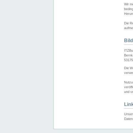
Wir mö
bedin
Herun
Die Re
aufmer
Bil
ITZBu
Bernk
53175
Die We
verwen
Nutzu
veröff
und ve
Lin
Unser 
Daten