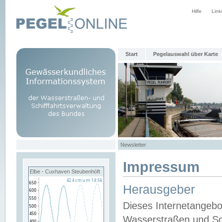
Hilfe
Link
Start
Pegelauswahl über Karte
Newsletter
Impressum
Elbe - Cuxhaven Steubenhöft
Herausgeber
Dieses Internetangebo
Wasserstraßen und Sch