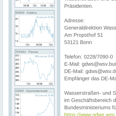
Präsidenten.
RHEIN - Koblenz
Adresse:
Generaldirektion Wass
Am Propsthof 51
53121 Bonn
DONAU - Passau
Telefon: 0228/7090-0
E-Mail: gdws@wsv.bu
DE-Mail: gdws@wsv.de-
Empfänger das DE-Mai
ODER - Eisenhüttenstadt
Wasserstraßen- und S
im Geschäftsbereich 
Bundesministeriums fü
https://www.gdws.wsv