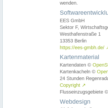
wenden.
Softwareentwickl
EES GmbH
Sektor F, Wirtschafts
Westhafenstraße 1
13353 Berlin
https://ees-gmbh.de/
Kartenmaterial
Kartendaten ©
OpenS
Kartenkacheln ©
Ope
24 Stunden Regenrad
Copyright
↗
Flusseinzugsgebiete 
Webdesign