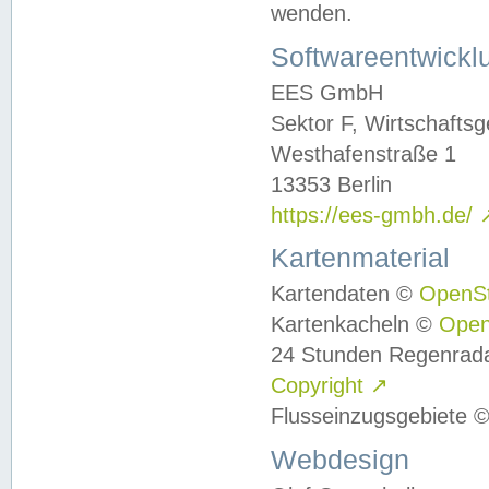
wenden.
Softwareentwickl
EES GmbH
Sektor F, Wirtschafts
Westhafenstraße 1
13353 Berlin
https://ees-gmbh.de/
Kartenmaterial
Kartendaten ©
OpenS
Kartenkacheln ©
Ope
24 Stunden Regenrad
Copyright
↗
Flusseinzugsgebiete 
Webdesign