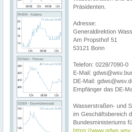
Präsidenten.
RHEIN - Koblenz
Adresse:
Generaldirektion Wass
Am Propsthof 51
53121 Bonn
DONAU - Passau
Telefon: 0228/7090-0
E-Mail: gdws@wsv.bu
DE-Mail: gdws@wsv.de-
Empfänger das DE-Mai
ODER - Eisenhüttenstadt
Wasserstraßen- und S
im Geschäftsbereich 
Bundesministeriums fü
https://www.gdws.wsv