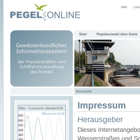
Hilfe
Link
Start
Pegelauswahl über Karte
Newsletter
Impressum
Elbe - Cuxhaven Steubenhöft
Herausgeber
Dieses Internetangebo
Wasserstraßen und Sch