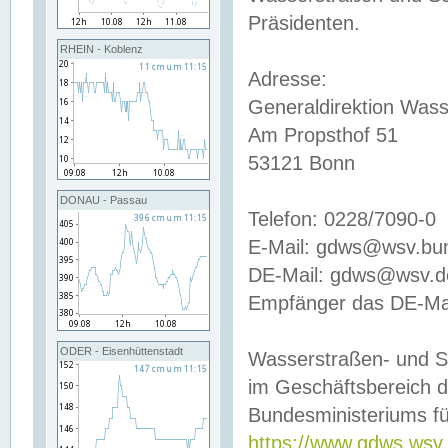
Präsidenten.
RHEIN - Koblenz
Adresse:
Generaldirektion Wass
Am Propsthof 51
53121 Bonn
DONAU - Passau
Telefon: 0228/7090-0
E-Mail: gdws@wsv.bu
DE-Mail: gdws@wsv.de-
Empfänger das DE-Mai
ODER - Eisenhüttenstadt
Wasserstraßen- und S
im Geschäftsbereich 
Bundesministeriums fü
https://www.gdws.wsv