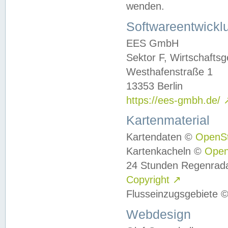
wenden.
Softwareentwickl
EES GmbH
Sektor F, Wirtschafts
Westhafenstraße 1
13353 Berlin
https://ees-gmbh.de/
Kartenmaterial
Kartendaten ©
OpenS
Kartenkacheln ©
Ope
24 Stunden Regenrad
Copyright
↗
Flusseinzugsgebiete 
Webdesign