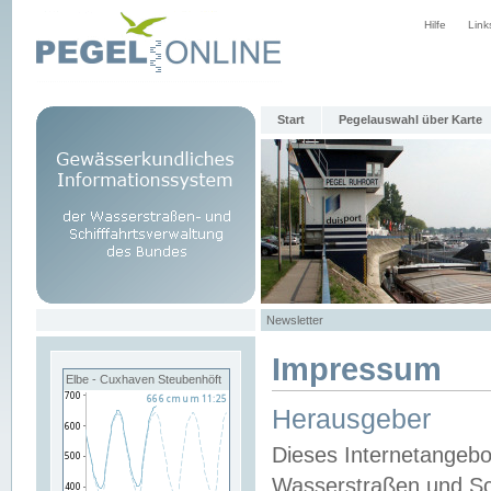
Hilfe
Link
Start
Pegelauswahl über Karte
Newsletter
Impressum
Elbe - Cuxhaven Steubenhöft
Herausgeber
Dieses Internetangebo
Wasserstraßen und Sch