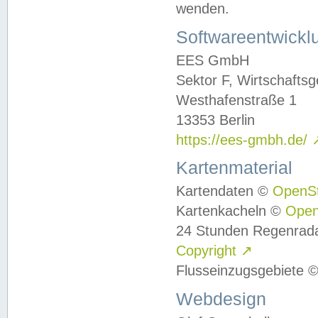
wenden.
Softwareentwickl
EES GmbH
Sektor F, Wirtschafts
Westhafenstraße 1
13353 Berlin
https://ees-gmbh.de/
Kartenmaterial
Kartendaten ©
OpenS
Kartenkacheln ©
Ope
24 Stunden Regenrad
Copyright
↗
Flusseinzugsgebiete 
Webdesign