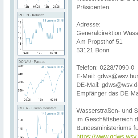
Präsidenten.
RHEIN - Koblenz
Adresse:
Generaldirektion Wass
Am Propsthof 51
53121 Bonn
DONAU - Passau
Telefon: 0228/7090-0
E-Mail: gdws@wsv.bu
DE-Mail: gdws@wsv.de-
Empfänger das DE-Mai
ODER - Eisenhüttenstadt
Wasserstraßen- und S
im Geschäftsbereich 
Bundesministeriums fü
https://www.gdws.wsv