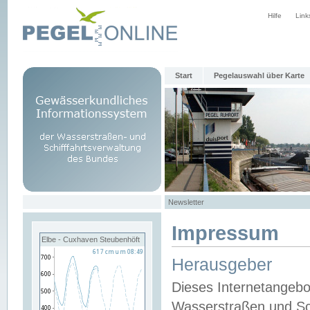
Hilfe
Link
Start
Pegelauswahl über Karte
Newsletter
Impressum
Elbe - Cuxhaven Steubenhöft
Herausgeber
Dieses Internetangebo
Wasserstraßen und Sch