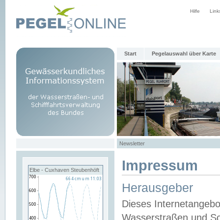
Hilfe
Link
Start
Pegelauswahl über Karte
Newsletter
Impressum
Elbe - Cuxhaven Steubenhöft
Herausgeber
Dieses Internetangebo
Wasserstraßen und Sch