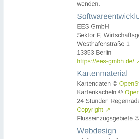
wenden.
Softwareentwickl
EES GmbH
Sektor F, Wirtschafts
Westhafenstraße 1
13353 Berlin
https://ees-gmbh.de/
Kartenmaterial
Kartendaten ©
OpenS
Kartenkacheln ©
Ope
24 Stunden Regenrad
Copyright
↗
Flusseinzugsgebiete 
Webdesign