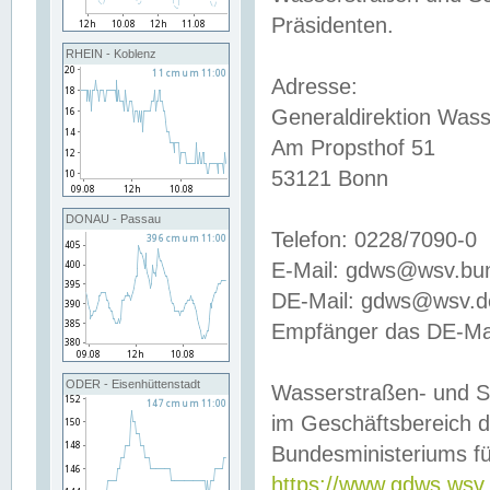
Präsidenten.
RHEIN - Koblenz
Adresse:
Generaldirektion Wass
Am Propsthof 51
53121 Bonn
DONAU - Passau
Telefon: 0228/7090-0
E-Mail: gdws@wsv.bu
DE-Mail: gdws@wsv.de-
Empfänger das DE-Mai
ODER - Eisenhüttenstadt
Wasserstraßen- und S
im Geschäftsbereich 
Bundesministeriums fü
https://www.gdws.wsv