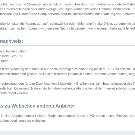
chten technische Störungen möglichst vermeiden. Für durch nicht fehlerfrei angelegte Dateien
gte Unterbrechungen oder anderweitige Störungen können wir keine Haftung übernehmen. Glei
terladen von Daten durch Computerviren oder bei der Installation oder Nutzung von Softwar
daktion bittet die Nutzer, ggf. auf rechtswidrige oder fehlerhafte Inhalte Dritter, zu denen in d
ksam zu machen. Ebenso wird um eine Nachricht gebeten, wenn eigene Inhalte nicht fehlerfrei
dnachweis:
nd Dienstsitz Bonn
asteler Straße 8
 Bonn
iterverwendung der Bilder ist nur nach vorheriger Vereinbarung mit dem ITZBund erlaubt. Die
deten Bilder sind geklärt. Sollte sich trotzdem jemand in seinen Rechten verletzt fühlen, m
ngsbedingungen für den Download von Bilddateien / Grafiken aus dem Internetangebot des I
entlichten Bilder und Grafiken dürfen ohne vorherige Absprache mit der Internetredaktion (pe
röffentlicht werden.
ks zu Webseiten anderer Anbieter
Online-Angebot enthält Links zu Webseiten anderer Anbieter. Wir haben keinen Einfluss darau
schutzbestimmungen einhalten.