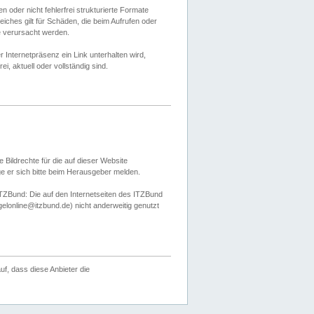
 oder nicht fehlerfrei strukturierte Formate
ches gilt für Schäden, die beim Aufrufen oder
e verursacht werden.
er Internetpräsenz ein Link unterhalten wird,
, aktuell oder vollständig sind.
 Bildrechte für die auf dieser Website
öge er sich bitte beim Herausgeber melden.
TZBund: Die auf den Internetseiten des ITZBund
gelonline@itzbund.de) nicht anderweitig genutzt
f, dass diese Anbieter die