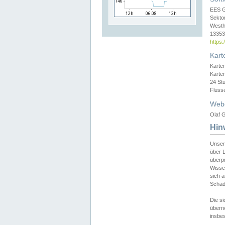
EES 
Sekto
Westh
13353 
https
Kart
Karte
Karte
24 St
Fluss
Web
Olaf G
Hin
Unser
über L
überpr
Wissen
sich a
Schäde
Die si
überne
insbes