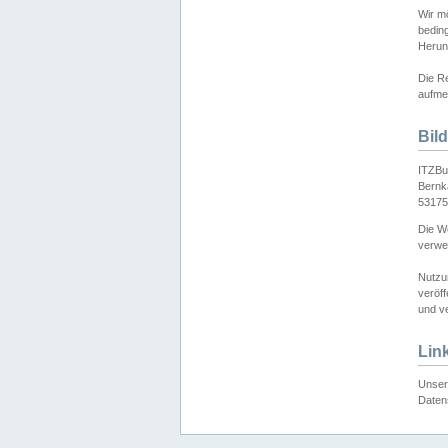
Wir mö
bedin
Herun
Die Re
aufmer
Bil
ITZBu
Bernk
53175
Die We
verwen
Nutzu
veröff
und ve
Lin
Unser 
Daten