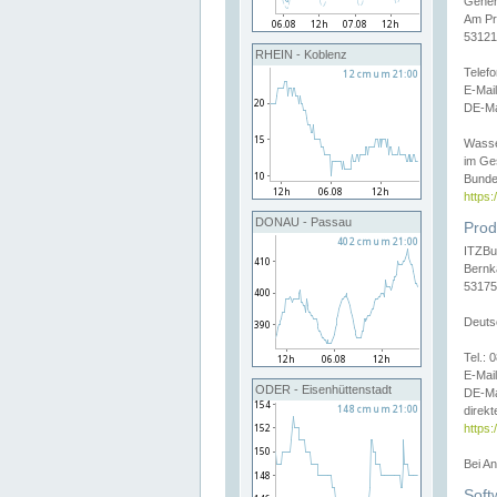
Gener
Am Pr
53121
RHEIN - Koblenz
Telef
E-Mai
DE-Ma
Wasse
im Ge
Bunde
https
DONAU - Passau
Prod
ITZBu
Bernk
53175
Deuts
Tel.:
E-Mail
ODER - Eisenhüttenstadt
DE-Ma
direkt
https:
Bei A
Soft