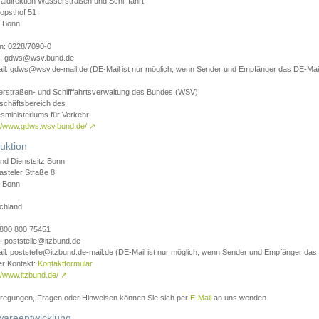
aldirektion Wasserstraßen und Schifffahrt
opsthof 51
 Bonn
on: 0228/7090-0
l: gdws@wsv.bund.de
il: gdws@wsv.de-mail.de (DE-Mail ist nur möglich, wenn Sender und Empfänger das DE-Mail
rstraßen- und Schifffahrtsverwaltung des Bundes (WSV)
schäftsbereich des
sministeriums für Verkehr
://www.gdws.wsv.bund.de/
↗
uktion
nd Dienstsitz Bonn
asteler Straße 8
 Bonn
chland
 0800 800 75451
: poststelle@itzbund.de
il: poststelle@itzbund.de-mail.de (DE-Mail ist nur möglich, wenn Sender und Empfänger das
er Kontakt:
Kontaktformular
//www.itzbund.de/
↗
nregungen, Fragen oder Hinweisen können Sie sich per
E-Mail
an uns wenden.
wareentwicklung