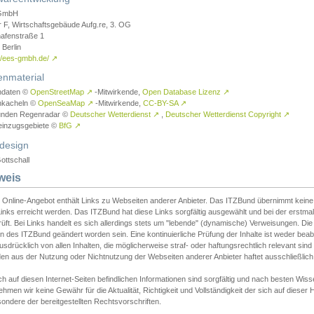
GmbH
r F, Wirtschaftsgebäude Aufg.re, 3. OG
afenstraße 1
Berlin
://ees-gmbh.de/
↗
enmaterial
ndaten ©
OpenStreetMap
↗
-Mitwirkende,
Open Database Lizenz
↗
nkacheln ©
OpenSeaMap
↗
-Mitwirkende,
CC-BY-SA
↗
unden Regenradar ©
Deutscher Wetterdienst
↗
,
Deutscher Wetterdienst Copyright
↗
einzugsgebiete ©
BfG
↗
design
ottschall
weis
 Online-Angebot enthält Links zu Webseiten anderer Anbieter. Das ITZBund übernimmt keine V
inks erreicht werden. Das ITZBund hat diese Links sorgfältig ausgewählt und bei der erstmal
üft. Bei Links handelt es sich allerdings stets um "lebende" (dynamische) Verweisungen. Die
 des ITZBund geändert worden sein. Eine kontinuierliche Prüfung der Inhalte ist weder beab
usdrücklich von allen Inhalten, die möglicherweise straf- oder haftungsrechtlich relevant sin
n aus der Nutzung oder Nichtnutzung der Webseiten anderer Anbieter haftet ausschließlich d
ch auf diesen Internet-Seiten befindlichen Informationen sind sorgfältig und nach besten 
hmen wir keine Gewähr für die Aktualität, Richtigkeit und Vollständigkeit der sich auf diese
ondere der bereitgestellten Rechtsvorschriften.