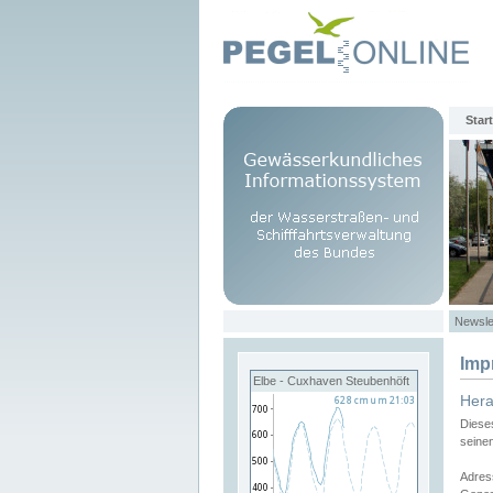
Start
Newsle
Imp
Elbe - Cuxhaven Steubenhöft
Her
Diese
seine
Adres