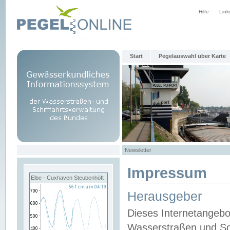
Hilfe
Link
Start
Pegelauswahl über Karte
Newsletter
Impressum
Elbe - Cuxhaven Steubenhöft
Herausgeber
Dieses Internetangebo
Wasserstraßen und Sch