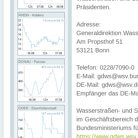
Präsidenten.
RHEIN - Koblenz
Adresse:
Generaldirektion Wass
Am Propsthof 51
53121 Bonn
DONAU - Passau
Telefon: 0228/7090-0
E-Mail: gdws@wsv.bu
DE-Mail: gdws@wsv.de-
Empfänger das DE-Mai
ODER - Eisenhüttenstadt
Wasserstraßen- und S
im Geschäftsbereich 
Bundesministeriums fü
https://www.gdws.wsv