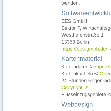
wenden.
Softwareentwickl
EES GmbH
Sektor F, Wirtschafts
Westhafenstraße 1
13353 Berlin
https://ees-gmbh.de/
Kartenmaterial
Kartendaten ©
OpenS
Kartenkacheln ©
Ope
24 Stunden Regenrad
Copyright
↗
Flusseinzugsgebiete 
Webdesign