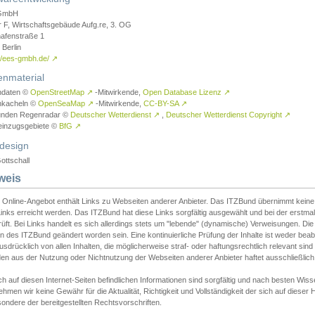
GmbH
r F, Wirtschaftsgebäude Aufg.re, 3. OG
afenstraße 1
Berlin
://ees-gmbh.de/
↗
enmaterial
ndaten ©
OpenStreetMap
↗
-Mitwirkende,
Open Database Lizenz
↗
nkacheln ©
OpenSeaMap
↗
-Mitwirkende,
CC-BY-SA
↗
unden Regenradar ©
Deutscher Wetterdienst
↗
,
Deutscher Wetterdienst Copyright
↗
einzugsgebiete ©
BfG
↗
design
ottschall
weis
 Online-Angebot enthält Links zu Webseiten anderer Anbieter. Das ITZBund übernimmt keine V
inks erreicht werden. Das ITZBund hat diese Links sorgfältig ausgewählt und bei der erstmal
üft. Bei Links handelt es sich allerdings stets um "lebende" (dynamische) Verweisungen. Die
 des ITZBund geändert worden sein. Eine kontinuierliche Prüfung der Inhalte ist weder beab
usdrücklich von allen Inhalten, die möglicherweise straf- oder haftungsrechtlich relevant sin
n aus der Nutzung oder Nichtnutzung der Webseiten anderer Anbieter haftet ausschließlich d
ch auf diesen Internet-Seiten befindlichen Informationen sind sorgfältig und nach besten 
hmen wir keine Gewähr für die Aktualität, Richtigkeit und Vollständigkeit der sich auf diese
ondere der bereitgestellten Rechtsvorschriften.