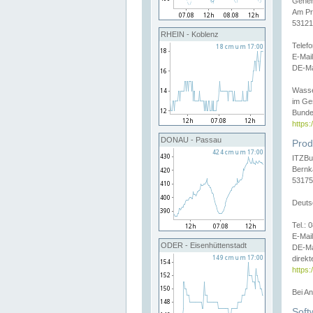
Gener
Am Pr
53121
RHEIN - Koblenz
Telef
E-Mai
DE-Ma
Wasse
im Ge
Bunde
https
DONAU - Passau
Prod
ITZBu
Bernk
53175
Deuts
Tel.:
E-Mail
ODER - Eisenhüttenstadt
DE-Ma
direkt
https:
Bei A
Soft