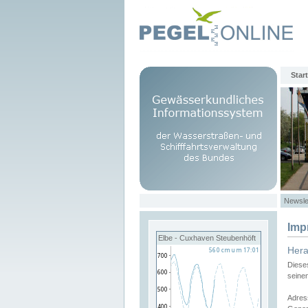
Start
Newsle
Imp
Elbe - Cuxhaven Steubenhöft
Her
Diese
seine
Adres