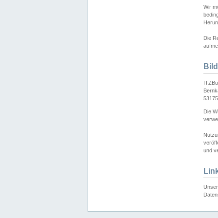
Wir mö
bedin
Herun
Die Re
aufmer
Bil
ITZBu
Bernk
53175
Die We
verwen
Nutzu
veröff
und ve
Lin
Unser 
Daten