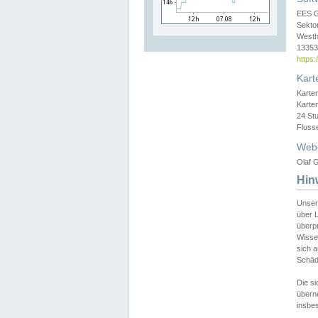
EES 
Sekto
Westh
13353 
https
Kart
Karte
Karte
24 St
Fluss
Web
Olaf G
Hin
Unser
über L
überpr
Wissen
sich a
Schäde
Die si
überne
insbes