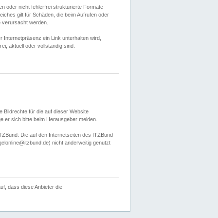
 oder nicht fehlerfrei strukturierte Formate
ches gilt für Schäden, die beim Aufrufen oder
e verursacht werden.
er Internetpräsenz ein Link unterhalten wird,
, aktuell oder vollständig sind.
 Bildrechte für die auf dieser Website
öge er sich bitte beim Herausgeber melden.
TZBund: Die auf den Internetseiten des ITZBund
gelonline@itzbund.de) nicht anderweitig genutzt
f, dass diese Anbieter die