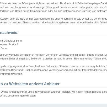
chten technische Störungen möglichst vermeiden. Für durch nicht fehlerfrei angelegte Dateien
gte Unterbrechungen oder anderweitige Störungen können wir keine Haftung übernehmen. Glei
terladen von Daten durch Computerviren oder bei der Installation oder Nutzung von Softwar
daktion bittet die Nutzer, ggf. auf rechtswidrige oder fehlerhafte Inhalte Dritter, zu denen in d
ksam zu machen. Ebenso wird um eine Nachricht gebeten, wenn eigene Inhalte nicht fehlerfrei
dnachweis:
nd Dienstsitz Bonn
asteler Straße 8
 Bonn
iterverwendung der Bilder ist nur nach vorheriger Vereinbarung mit dem ITZBund erlaubt. Die
deten Bilder sind geklärt. Sollte sich trotzdem jemand in seinen Rechten verletzt fühlen, m
ngsbedingungen für den Download von Bilddateien / Grafiken aus dem Internetangebot des I
entlichten Bilder und Grafiken dürfen ohne vorherige Absprache mit der Internetredaktion (pe
röffentlicht werden.
ks zu Webseiten anderer Anbieter
Online-Angebot enthält Links zu Webseiten anderer Anbieter. Wir haben keinen Einfluss darau
schutzbestimmungen einhalten.