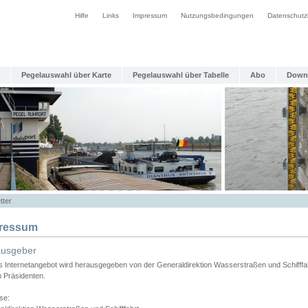
Hilfe
Links
Impressum
Nutzungsbedingungen
Datenschutz
Pegelauswahl über Karte
Pegelauswahl über Tabelle
Abo
Down
tter
ressum
ausgeber
s Internetangebot wird herausgegeben von der Generaldirektion Wasserstraßen und Schifffa
n Präsidenten.
se: