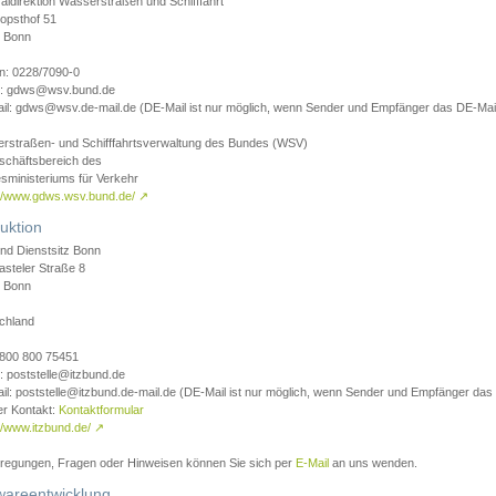
aldirektion Wasserstraßen und Schifffahrt
opsthof 51
 Bonn
on: 0228/7090-0
l: gdws@wsv.bund.de
il: gdws@wsv.de-mail.de (DE-Mail ist nur möglich, wenn Sender und Empfänger das DE-Mail
rstraßen- und Schifffahrtsverwaltung des Bundes (WSV)
schäftsbereich des
sministeriums für Verkehr
://www.gdws.wsv.bund.de/
↗
uktion
nd Dienstsitz Bonn
asteler Straße 8
 Bonn
chland
 0800 800 75451
: poststelle@itzbund.de
il: poststelle@itzbund.de-mail.de (DE-Mail ist nur möglich, wenn Sender und Empfänger das
er Kontakt:
Kontaktformular
//www.itzbund.de/
↗
nregungen, Fragen oder Hinweisen können Sie sich per
E-Mail
an uns wenden.
wareentwicklung