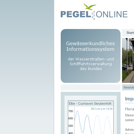
Start
Newsle
Imp
Elbe - Cuxhaven Steubenhöft
Her
Diese
seine
Adres