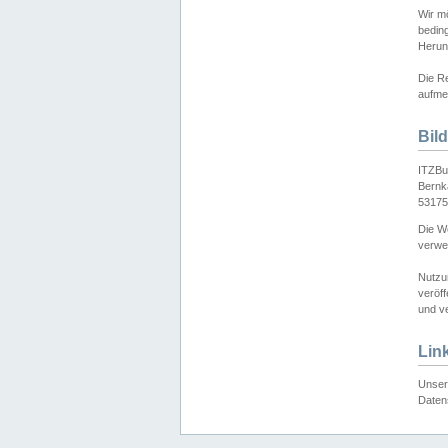
Wir mö
bedin
Herun
Die Re
aufmer
Bil
ITZBu
Bernk
53175
Die We
verwen
Nutzu
veröff
und ve
Lin
Unser 
Daten