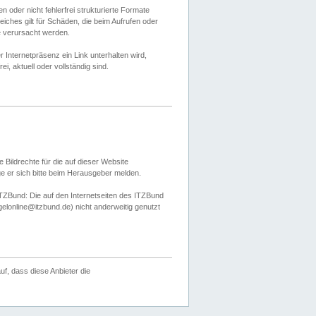
 oder nicht fehlerfrei strukturierte Formate
ches gilt für Schäden, die beim Aufrufen oder
e verursacht werden.
er Internetpräsenz ein Link unterhalten wird,
, aktuell oder vollständig sind.
 Bildrechte für die auf dieser Website
öge er sich bitte beim Herausgeber melden.
TZBund: Die auf den Internetseiten des ITZBund
gelonline@itzbund.de) nicht anderweitig genutzt
f, dass diese Anbieter die