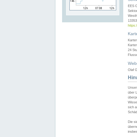
EES 
Sekto
Westh
13353 
https
Kart
Karte
Karte
24 St
Fluss
Web
Olaf G
Hin
Unser
über L
überpr
Wissen
sich a
Schäde
Die si
überne
insbes