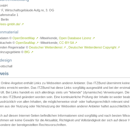
GmbH
r F, Wirtschaftsgebäude Aufg.re, 3. OG
afenstraße 1
Berlin
://ees-gmbh.de/
↗
enmaterial
ndaten ©
OpenStreetMap
↗
-Mitwirkende,
Open Database Lizenz
↗
nkacheln ©
OpenSeaMap
↗
-Mitwirkende,
CC-BY-SA
↗
unden Regenradar ©
Deutscher Wetterdienst
↗
,
Deutscher Wetterdienst Copyright
↗
einzugsgebiete ©
BfG
↗
design
ottschall
weis
 Online-Angebot enthält Links zu Webseiten anderer Anbieter. Das ITZBund übernimmt keine V
inks erreicht werden. Das ITZBund hat diese Links sorgfältig ausgewählt und bei der erstmal
üft. Bei Links handelt es sich allerdings stets um "lebende" (dynamische) Verweisungen. Die
 des ITZBund geändert worden sein. Eine kontinuierliche Prüfung der Inhalte ist weder beab
usdrücklich von allen Inhalten, die möglicherweise straf- oder haftungsrechtlich relevant sin
n aus der Nutzung oder Nichtnutzung der Webseiten anderer Anbieter haftet ausschließlich d
ch auf diesen Internet-Seiten befindlichen Informationen sind sorgfältig und nach besten 
hmen wir keine Gewähr für die Aktualität, Richtigkeit und Vollständigkeit der sich auf diese
ondere der bereitgestellten Rechtsvorschriften.