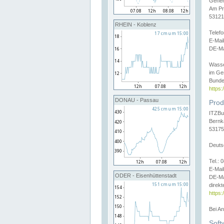
Gener
Am Pr
53121
RHEIN - Koblenz
Telef
E-Mai
DE-Ma
Wasse
im Ge
Bunde
https
DONAU - Passau
Prod
ITZBu
Bernk
53175
Deuts
Tel.:
E-Mail
ODER - Eisenhüttenstadt
DE-Ma
direkt
https:
Bei A
Soft