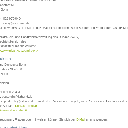
aldirektion Wasserstraßen und Schifffahrt
opsthof 51
 Bonn
on: 0228/7090-0
l: gdws@wsv.bund.de
il: gdws@wsv.de-mail.de (DE-Mail ist nur möglich, wenn Sender und Empfänger das DE-Mail
rstraßen- und Schifffahrtsverwaltung des Bundes (WSV)
schäftsbereich des
sministeriums für Verkehr
://www.gdws.wsv.bund.de/
↗
uktion
nd Dienstsitz Bonn
asteler Straße 8
 Bonn
chland
 0800 800 75451
: poststelle@itzbund.de
il: poststelle@itzbund.de-mail.de (DE-Mail ist nur möglich, wenn Sender und Empfänger das
er Kontakt:
Kontaktformular
//www.itzbund.de/
↗
nregungen, Fragen oder Hinweisen können Sie sich per
E-Mail
an uns wenden.
wareentwicklung