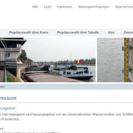
Hilfe
Links
Impressum
Nutzungsbedingungen
Datenschutz
Pegelauswahl über Karte
Pegelauswahl über Tabelle
Abo
Down
tter
ressum
ausgeber
s Internetangebot wird herausgegeben von der Generaldirektion Wasserstraßen und Schifffa
n Präsidenten.
se: