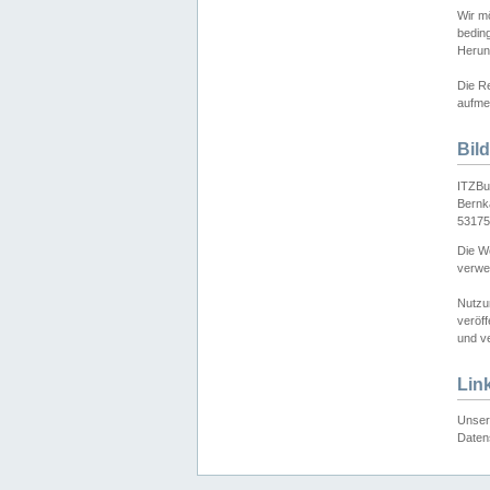
Wir mö
bedin
Herun
Die Re
aufmer
Bil
ITZBu
Bernk
53175
Die We
verwen
Nutzu
veröff
und ve
Lin
Unser 
Daten