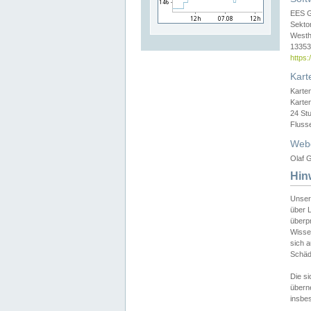
EES 
Sekto
Westh
13353 
https
Kart
Karte
Karte
24 St
Fluss
Web
Olaf G
Hin
Unser
über L
überpr
Wissen
sich a
Schäde
Die si
überne
insbes