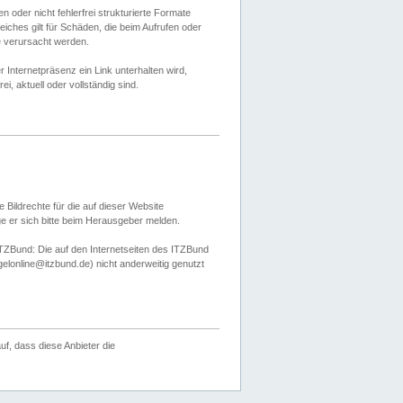
 oder nicht fehlerfrei strukturierte Formate
ches gilt für Schäden, die beim Aufrufen oder
e verursacht werden.
er Internetpräsenz ein Link unterhalten wird,
, aktuell oder vollständig sind.
 Bildrechte für die auf dieser Website
öge er sich bitte beim Herausgeber melden.
TZBund: Die auf den Internetseiten des ITZBund
gelonline@itzbund.de) nicht anderweitig genutzt
f, dass diese Anbieter die