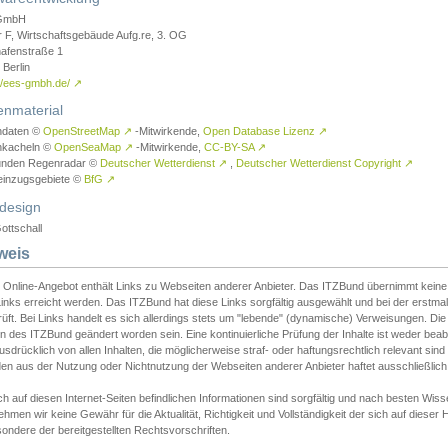
GmbH
r F, Wirtschaftsgebäude Aufg.re, 3. OG
afenstraße 1
Berlin
://ees-gmbh.de/
↗
enmaterial
ndaten ©
OpenStreetMap
↗
-Mitwirkende,
Open Database Lizenz
↗
nkacheln ©
OpenSeaMap
↗
-Mitwirkende,
CC-BY-SA
↗
unden Regenradar ©
Deutscher Wetterdienst
↗
,
Deutscher Wetterdienst Copyright
↗
einzugsgebiete ©
BfG
↗
design
ottschall
weis
 Online-Angebot enthält Links zu Webseiten anderer Anbieter. Das ITZBund übernimmt keine V
inks erreicht werden. Das ITZBund hat diese Links sorgfältig ausgewählt und bei der erstmal
üft. Bei Links handelt es sich allerdings stets um "lebende" (dynamische) Verweisungen. Die
 des ITZBund geändert worden sein. Eine kontinuierliche Prüfung der Inhalte ist weder beab
usdrücklich von allen Inhalten, die möglicherweise straf- oder haftungsrechtlich relevant sin
n aus der Nutzung oder Nichtnutzung der Webseiten anderer Anbieter haftet ausschließlich d
ch auf diesen Internet-Seiten befindlichen Informationen sind sorgfältig und nach besten 
hmen wir keine Gewähr für die Aktualität, Richtigkeit und Vollständigkeit der sich auf diese
ondere der bereitgestellten Rechtsvorschriften.