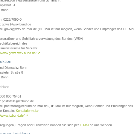
aldirektion Wasserstraßen und Schifffahrt
opsthof 51
 Bonn
on: 0228/7090-0
l: gdws@wsv.bund.de
il: gdws@wsv.de-mail.de (DE-Mail ist nur möglich, wenn Sender und Empfänger das DE-Mail
rstraßen- und Schifffahrtsverwaltung des Bundes (WSV)
schäftsbereich des
sministeriums für Verkehr
://www.gdws.wsv.bund.de/
↗
uktion
nd Dienstsitz Bonn
asteler Straße 8
 Bonn
chland
 0800 800 75451
: poststelle@itzbund.de
il: poststelle@itzbund.de-mail.de (DE-Mail ist nur möglich, wenn Sender und Empfänger das
er Kontakt:
Kontaktformular
//www.itzbund.de/
↗
nregungen, Fragen oder Hinweisen können Sie sich per
E-Mail
an uns wenden.
wareentwicklung