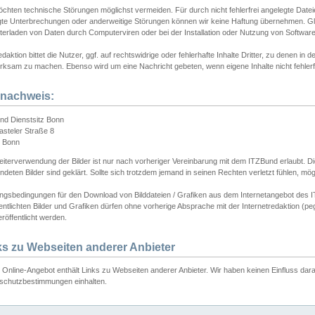
chten technische Störungen möglichst vermeiden. Für durch nicht fehlerfrei angelegte Dateien
gte Unterbrechungen oder anderweitige Störungen können wir keine Haftung übernehmen. Glei
terladen von Daten durch Computerviren oder bei der Installation oder Nutzung von Softwar
daktion bittet die Nutzer, ggf. auf rechtswidrige oder fehlerhafte Inhalte Dritter, zu denen in d
ksam zu machen. Ebenso wird um eine Nachricht gebeten, wenn eigene Inhalte nicht fehlerfrei
dnachweis:
nd Dienstsitz Bonn
asteler Straße 8
 Bonn
iterverwendung der Bilder ist nur nach vorheriger Vereinbarung mit dem ITZBund erlaubt. Die
deten Bilder sind geklärt. Sollte sich trotzdem jemand in seinen Rechten verletzt fühlen, m
ngsbedingungen für den Download von Bilddateien / Grafiken aus dem Internetangebot des I
entlichten Bilder und Grafiken dürfen ohne vorherige Absprache mit der Internetredaktion (pe
röffentlicht werden.
ks zu Webseiten anderer Anbieter
Online-Angebot enthält Links zu Webseiten anderer Anbieter. Wir haben keinen Einfluss darau
schutzbestimmungen einhalten.