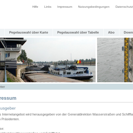
Hilfe
Links
Impressum
Nutzungsbedingungen
Datenschutz
Pegelauswahl über Karte
Pegelauswahl über Tabelle
Abo
Down
tter
ressum
ausgeber
s Internetangebot wird herausgegeben von der Generaldirektion Wasserstraßen und Schifffa
n Präsidenten.
se: