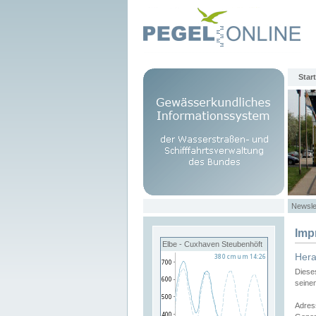
Start
Newsle
Imp
Elbe - Cuxhaven Steubenhöft
Her
Diese
seine
Adres