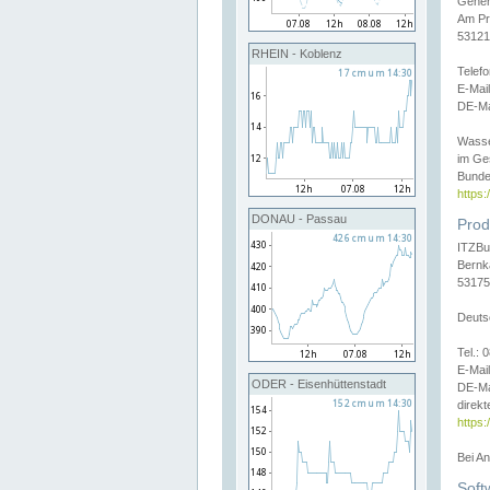
Gener
Am Pr
53121
RHEIN - Koblenz
Telef
E-Mai
DE-Ma
Wasse
im Ge
Bunde
https
DONAU - Passau
Prod
ITZBu
Bernk
53175
Deuts
Tel.:
E-Mail
ODER - Eisenhüttenstadt
DE-Ma
direkt
https:
Bei A
Soft