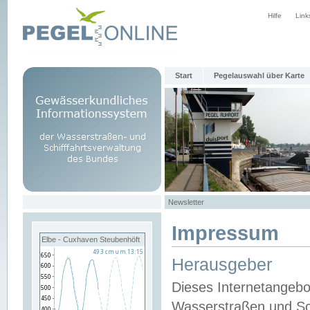
Hilfe
Link
Start
Pegelauswahl über Karte
Newsletter
Impressum
Elbe - Cuxhaven Steubenhöft
Herausgeber
Dieses Internetangebo
Wasserstraßen und Sch