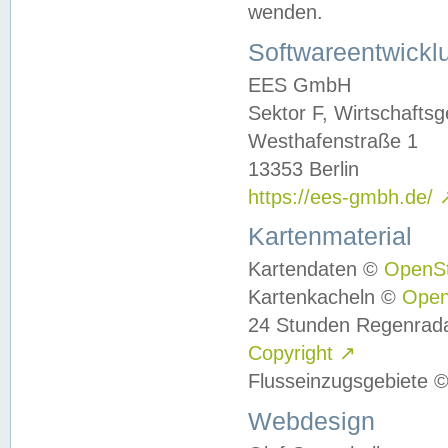
wenden.
Softwareentwickl
EES GmbH
Sektor F, Wirtschafts
Westhafenstraße 1
13353 Berlin
https://ees-gmbh.de/
Kartenmaterial
Kartendaten ©
OpenS
Kartenkacheln ©
Ope
24 Stunden Regenrad
Copyright
↗
Flusseinzugsgebiete 
Webdesign