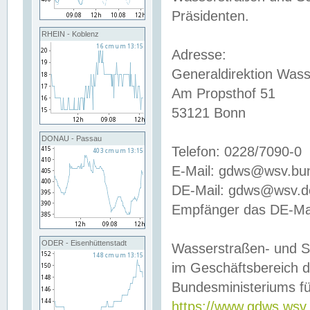
Präsidenten.
RHEIN - Koblenz
Adresse:
Generaldirektion Wass
Am Propsthof 51
53121 Bonn
DONAU - Passau
Telefon: 0228/7090-0
E-Mail: gdws@wsv.bu
DE-Mail: gdws@wsv.de-
Empfänger das DE-Mai
ODER - Eisenhüttenstadt
Wasserstraßen- und S
im Geschäftsbereich 
Bundesministeriums fü
https://www.gdws.wsv