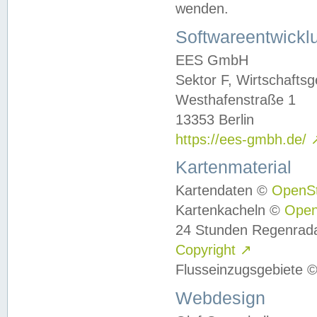
wenden.
Softwareentwickl
EES GmbH
Sektor F, Wirtschafts
Westhafenstraße 1
13353 Berlin
https://ees-gmbh.de/
Kartenmaterial
Kartendaten ©
OpenS
Kartenkacheln ©
Ope
24 Stunden Regenrad
Copyright
↗
Flusseinzugsgebiete 
Webdesign