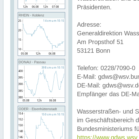
Präsidenten.
RHEIN - Koblenz
Adresse:
Generaldirektion Wass
Am Propsthof 51
53121 Bonn
DONAU - Passau
Telefon: 0228/7090-0
E-Mail: gdws@wsv.bu
DE-Mail: gdws@wsv.de-
Empfänger das DE-Mai
ODER - Eisenhüttenstadt
Wasserstraßen- und S
im Geschäftsbereich 
Bundesministeriums fü
https://www.gdws.wsv