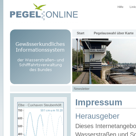
Hilfe
Link
Start
Pegelauswahl über Karte
Newsletter
Impressum
Elbe - Cuxhaven Steubenhöft
Herausgeber
Dieses Internetangebo
Wasserstraßen und Sch