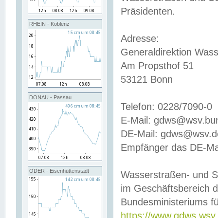
Präsidenten.
RHEIN - Koblenz
Adresse:
Generaldirektion Wass
Am Propsthof 51
53121 Bonn
DONAU - Passau
Telefon: 0228/7090-0
E-Mail: gdws@wsv.bu
DE-Mail: gdws@wsv.de-
Empfänger das DE-Mai
ODER - Eisenhüttenstadt
Wasserstraßen- und S
im Geschäftsbereich 
Bundesministeriums fü
https://www.gdws.wsv