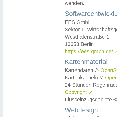
wenden.
Softwareentwickl
EES GmbH
Sektor F, Wirtschafts
Westhafenstraße 1
13353 Berlin
https://ees-gmbh.de/
Kartenmaterial
Kartendaten ©
OpenS
Kartenkacheln ©
Ope
24 Stunden Regenrad
Copyright
↗
Flusseinzugsgebiete 
Webdesign