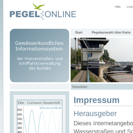
Hilfe
Link
Start
Pegelauswahl über Karte
Newsletter
Impressum
Elbe - Cuxhaven Steubenhöft
Herausgeber
Dieses Internetangebo
Wasserstraßen und Sch