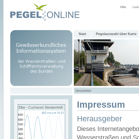
Hilfe
Link
Start
Pegelauswahl über Karte
Newsletter
Impressum
Elbe - Cuxhaven Steubenhöft
Herausgeber
Dieses Internetangebo
Wasserstraßen und Sch