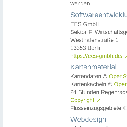
wenden.
Softwareentwickl
EES GmbH
Sektor F, Wirtschafts
Westhafenstraße 1
13353 Berlin
https://ees-gmbh.de/
Kartenmaterial
Kartendaten ©
OpenS
Kartenkacheln ©
Ope
24 Stunden Regenrad
Copyright
↗
Flusseinzugsgebiete 
Webdesign