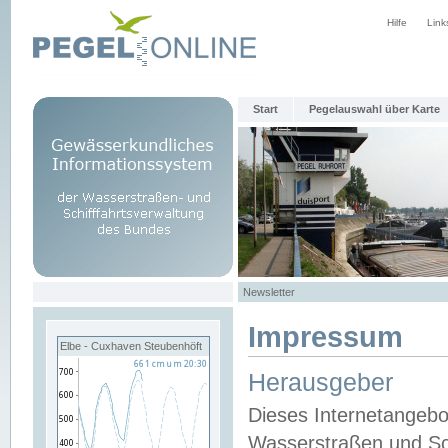
Hilfe
Link
Start
Pegelauswahl über Karte
Newsletter
Impressum
Elbe - Cuxhaven Steubenhöft
Herausgeber
Dieses Internetangebo
Wasserstraßen und Sch