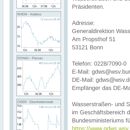
Präsidenten.
RHEIN - Koblenz
Adresse:
Generaldirektion Wass
Am Propsthof 51
53121 Bonn
DONAU - Passau
Telefon: 0228/7090-0
E-Mail: gdws@wsv.bu
DE-Mail: gdws@wsv.de-
Empfänger das DE-Mai
ODER - Eisenhüttenstadt
Wasserstraßen- und S
im Geschäftsbereich 
Bundesministeriums fü
https://www.gdws.wsv