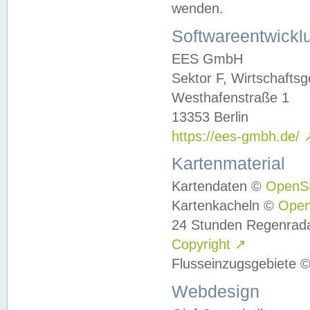
wenden.
Softwareentwickl
EES GmbH
Sektor F, Wirtschafts
Westhafenstraße 1
13353 Berlin
https://ees-gmbh.de/
Kartenmaterial
Kartendaten ©
OpenS
Kartenkacheln ©
Ope
24 Stunden Regenrad
Copyright
↗
Flusseinzugsgebiete 
Webdesign