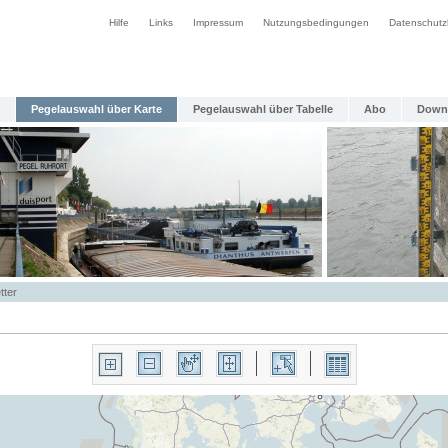
Hilfe
Links
Impressum
Nutzungsbedingungen
Datenschutz
Pegelauswahl über Karte
Pegelauswahl über Tabelle
Abo
Down
tter