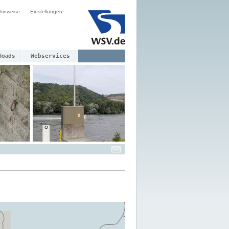
hinweise
Einstellungen
loads
Webservices