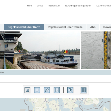
Hilfe
Links
Impressum
Nutzungsbedingungen
Datenschutz
Pegelauswahl über Karte
Pegelauswahl über Tabelle
Abo
Down
tter