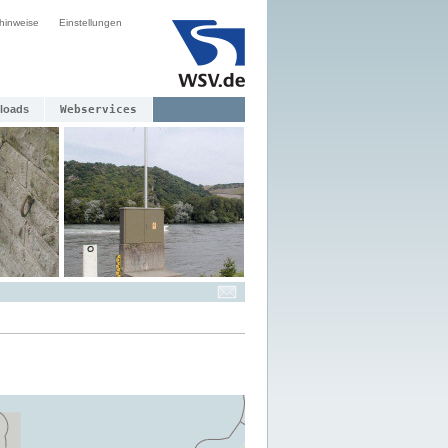
hinweise
Einstellungen
loads
Webservices