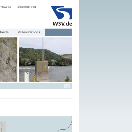
hinweise
Einstellungen
loads
Webservices