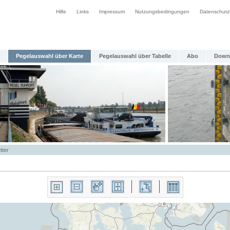
Hilfe
Links
Impressum
Nutzungsbedingungen
Datenschutz
Pegelauswahl über Karte
Pegelauswahl über Tabelle
Abo
Down
tter