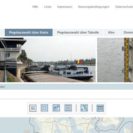
Hilfe
Links
Impressum
Nutzungsbedingungen
Datenschutz
Pegelauswahl über Karte
Pegelauswahl über Tabelle
Abo
Down
tter