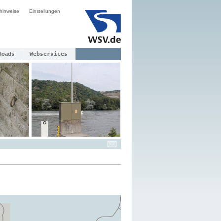
hinweise
Einstellungen
loads
Webservices