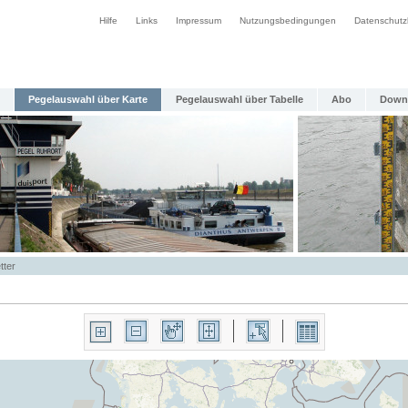
Hilfe
Links
Impressum
Nutzungsbedingungen
Datenschutz
Pegelauswahl über Karte
Pegelauswahl über Tabelle
Abo
Down
tter