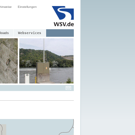
hinweise
Einstellungen
loads
Webservices