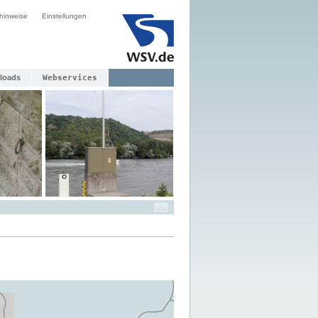
hinweise
Einstellungen
loads
Webservices