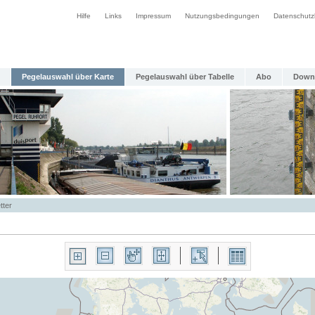
Hilfe
Links
Impressum
Nutzungsbedingungen
Datenschutz
Pegelauswahl über Karte
Pegelauswahl über Tabelle
Abo
Down
tter