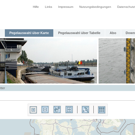
Hilfe
Links
Impressum
Nutzungsbedingungen
Datenschutz
Pegelauswahl über Karte
Pegelauswahl über Tabelle
Abo
Down
tter