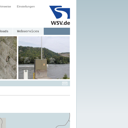
hinweise
Einstellungen
loads
Webservices