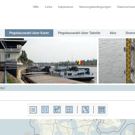
Hilfe
Links
Impressum
Nutzungsbedingungen
Datenschutz
Pegelauswahl über Karte
Pegelauswahl über Tabelle
Abo
Down
tter