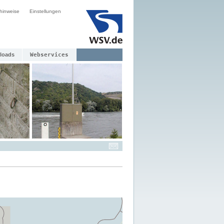
hinweise
Einstellungen
loads
Webservices