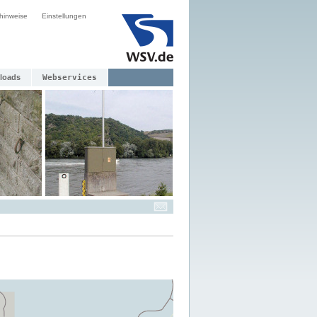
hinweise
Einstellungen
loads
Webservices