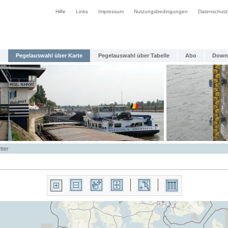
Hilfe
Links
Impressum
Nutzungsbedingungen
Datenschutz
Pegelauswahl über Karte
Pegelauswahl über Tabelle
Abo
Down
tter