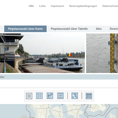
Hilfe
Links
Impressum
Nutzungsbedingungen
Datenschutz
Pegelauswahl über Karte
Pegelauswahl über Tabelle
Abo
Down
tter