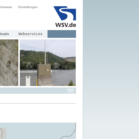
hinweise
Einstellungen
loads
Webservices