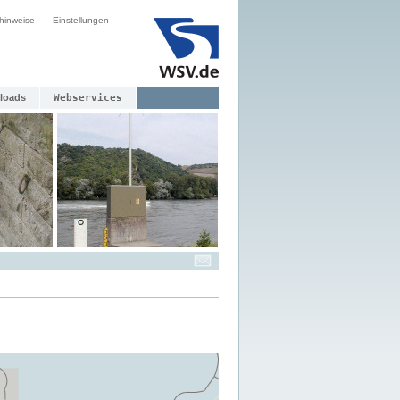
hinweise
Einstellungen
loads
Webservices