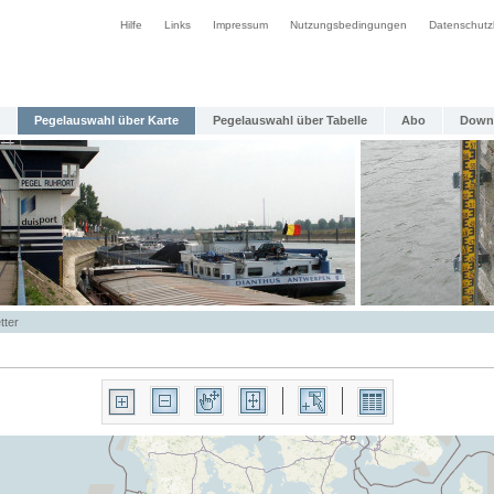
Hilfe
Links
Impressum
Nutzungsbedingungen
Datenschutz
Pegelauswahl über Karte
Pegelauswahl über Tabelle
Abo
Down
tter