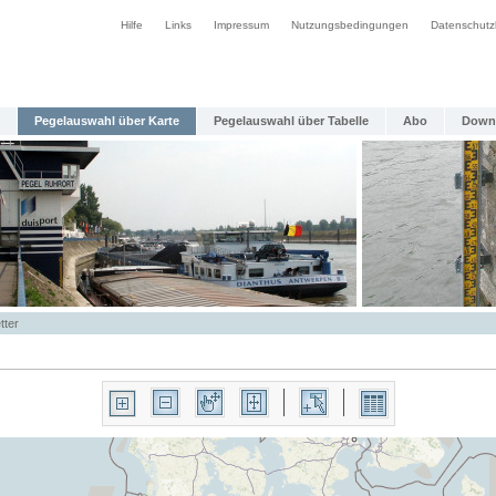
Hilfe
Links
Impressum
Nutzungsbedingungen
Datenschutz
Pegelauswahl über Karte
Pegelauswahl über Tabelle
Abo
Down
tter