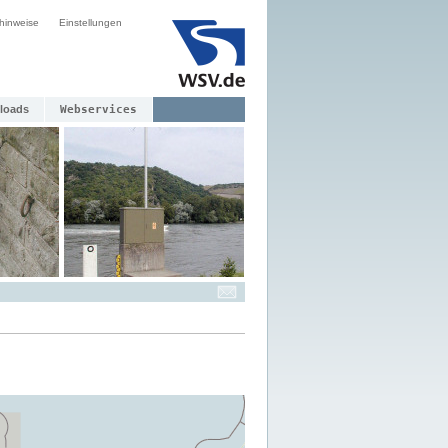
hinweise
Einstellungen
loads
Webservices