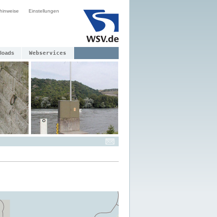
hinweise
Einstellungen
loads
Webservices