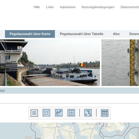
Hilfe
Links
Impressum
Nutzungsbedingungen
Datenschutz
Pegelauswahl über Karte
Pegelauswahl über Tabelle
Abo
Down
tter