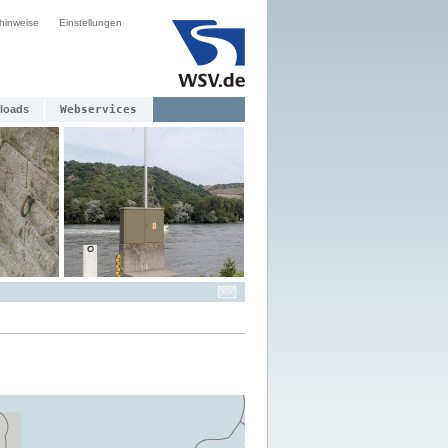
hinweise
Einstellungen
loads
Webservices