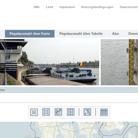
Hilfe
Links
Impressum
Nutzungsbedingungen
Datenschutz
Pegelauswahl über Karte
Pegelauswahl über Tabelle
Abo
Down
tter