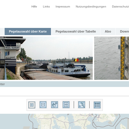
Hilfe
Links
Impressum
Nutzungsbedingungen
Datenschutz
Pegelauswahl über Karte
Pegelauswahl über Tabelle
Abo
Down
tter