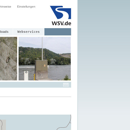
hinweise
Einstellungen
loads
Webservices