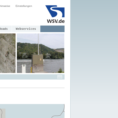
hinweise
Einstellungen
loads
Webservices