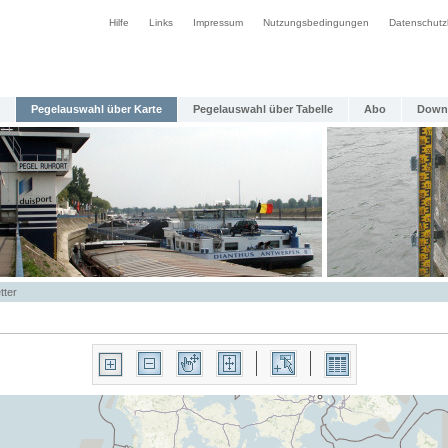
Hilfe
Links
Impressum
Nutzungsbedingungen
Datenschutz
Pegelauswahl über Karte
Pegelauswahl über Tabelle
Abo
Down
tter