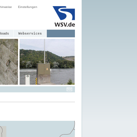
hinweise
Einstellungen
loads
Webservices