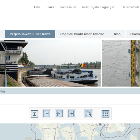
Hilfe
Links
Impressum
Nutzungsbedingungen
Datenschutz
Pegelauswahl über Karte
Pegelauswahl über Tabelle
Abo
Down
tter