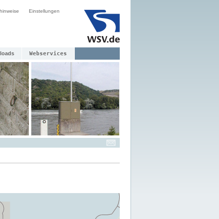
hinweise
Einstellungen
loads
Webservices