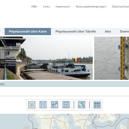
Hilfe
Links
Impressum
Nutzungsbedingungen
Datenschutz
Pegelauswahl über Karte
Pegelauswahl über Tabelle
Abo
Down
tter