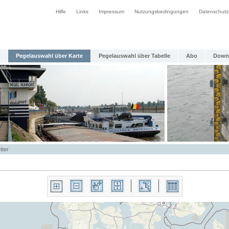
Hilfe
Links
Impressum
Nutzungsbedingungen
Datenschutz
Pegelauswahl über Karte
Pegelauswahl über Tabelle
Abo
Down
tter