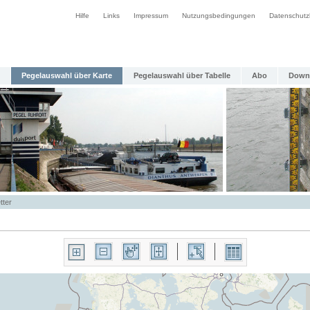
Hilfe
Links
Impressum
Nutzungsbedingungen
Datenschutz
Pegelauswahl über Karte
Pegelauswahl über Tabelle
Abo
Down
tter