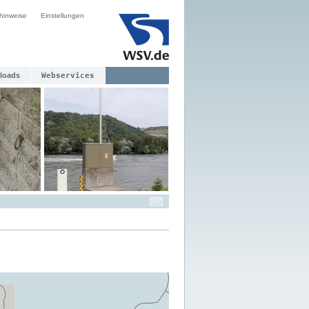
hinweise
Einstellungen
loads
Webservices