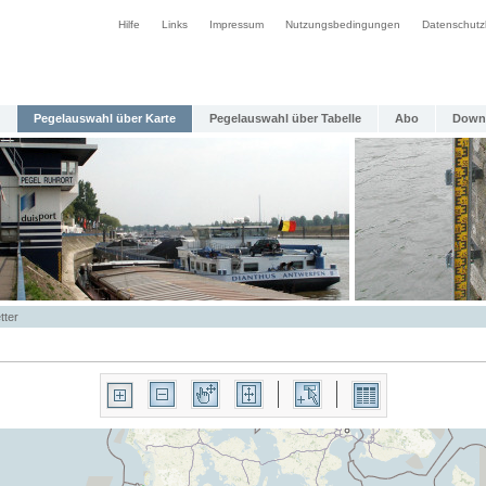
Hilfe
Links
Impressum
Nutzungsbedingungen
Datenschutz
Pegelauswahl über Karte
Pegelauswahl über Tabelle
Abo
Down
tter