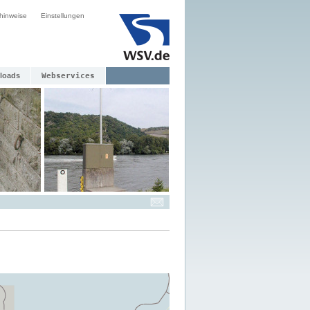
hinweise
Einstellungen
loads
Webservices