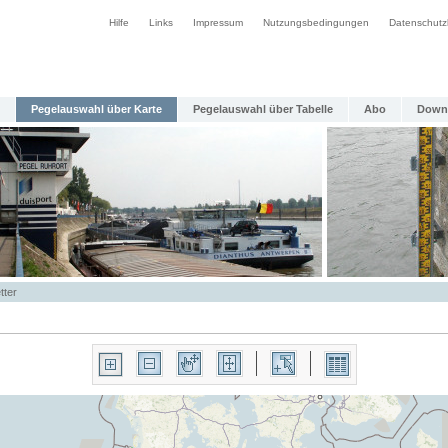
Hilfe
Links
Impressum
Nutzungsbedingungen
Datenschutz
Pegelauswahl über Karte
Pegelauswahl über Tabelle
Abo
Down
tter