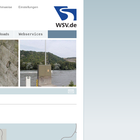
hinweise
Einstellungen
loads
Webservices