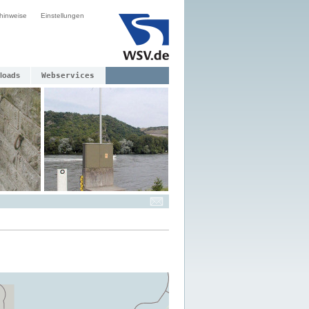
hinweise
Einstellungen
loads
Webservices