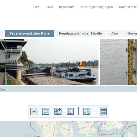
Hilfe
Links
Impressum
Nutzungsbedingungen
Datenschutz
Pegelauswahl über Karte
Pegelauswahl über Tabelle
Abo
Down
tter