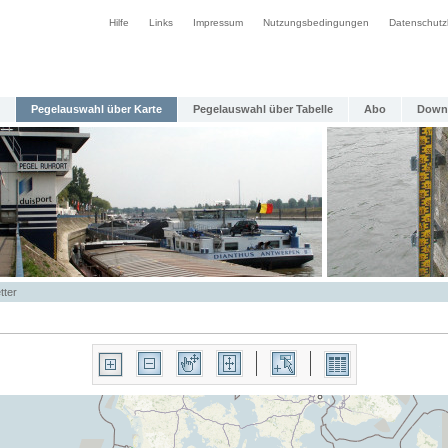
Hilfe
Links
Impressum
Nutzungsbedingungen
Datenschutz
Pegelauswahl über Karte
Pegelauswahl über Tabelle
Abo
Down
tter