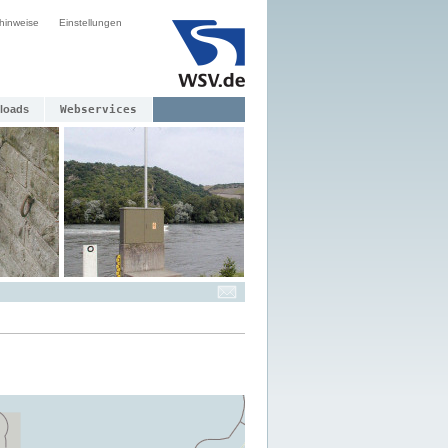
hinweise
Einstellungen
loads
Webservices