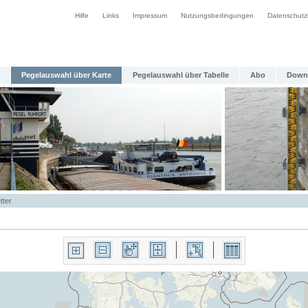
Hilfe
Links
Impressum
Nutzungsbedingungen
Datenschutz
Pegelauswahl über Karte
Pegelauswahl über Tabelle
Abo
Down
tter