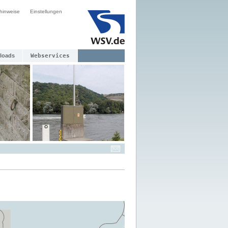
hinweise
Einstellungen
loads
Webservices