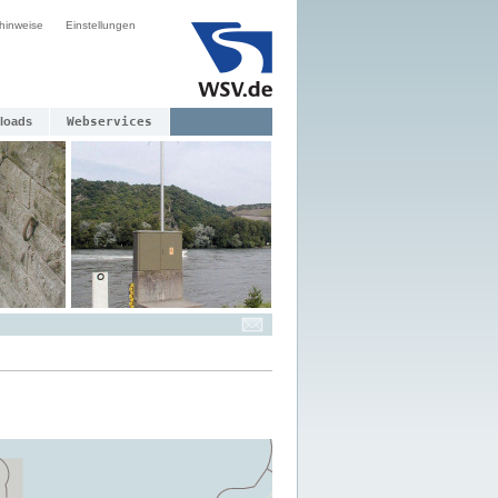
hinweise
Einstellungen
loads
Webservices