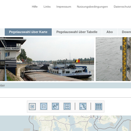
Hilfe
Links
Impressum
Nutzungsbedingungen
Datenschutz
Pegelauswahl über Karte
Pegelauswahl über Tabelle
Abo
Down
tter