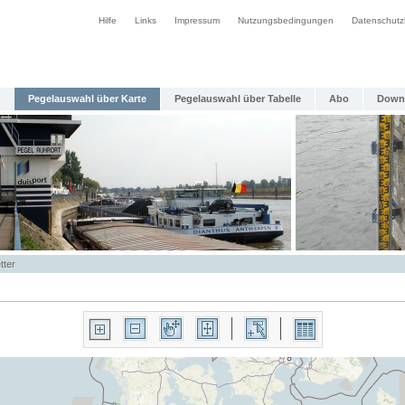
Hilfe
Links
Impressum
Nutzungsbedingungen
Datenschutz
Pegelauswahl über Karte
Pegelauswahl über Tabelle
Abo
Down
tter