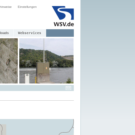
hinweise
Einstellungen
loads
Webservices